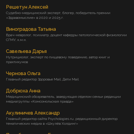
Решетун Алексей
Судебно-медицинский эксперт, блогер, победитель премии
«Здравомыслие» в 2020 и 2025 г.
Виноградова Татьяна
Врач-невролог, психиатр, доцент кафедры патологической физиологии
СГМУ, к.м.н.
Савельева Дарья
Нутрициолог, эксперт по пищевому поведению, автор книг и
практикумов
Чернова Ольга
Главный редактор Здоровье Mail, Дети Mail
Добрюха Анна
Медицинский обозреватель, заведующая отделом семьи редакции
медиагруппы «Комсомольская правда»
Акулиничев Александр
Главный редактор сайта Psychologies.ru, редакционный директор
тематических медиа в «Шкулёв Холдинг»