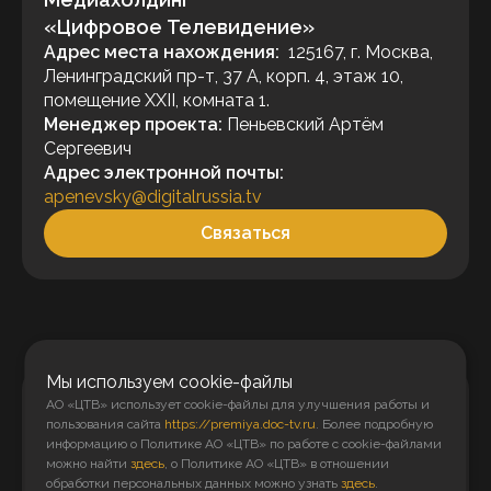
«Цифровое Телевидение»
Адрес места нахождения:
125167, г. Москва,
Ленинградский пр-т, 37 А, корп. 4, этаж 10,
помещение XXII, комната 1.
Менеджер проекта:
Пеньевский Артём
Сергеевич
Адрес электронной почты:
apenevsky@digitalrussia.tv
Связаться
Мы используем cookie-файлы
АО «ЦТВ» использует cookie-файлы для улучшения работы и
пользования сайта
https://premiya.doc-tv.ru
. Более подробную
информацию о Политике АО «ЦТВ» по работе с cookie-файлами
Голосовать
можно найти
здесь
, о Политике АО «ЦТВ» в отношении
обработки персональных данных можно узнать
здесь
.