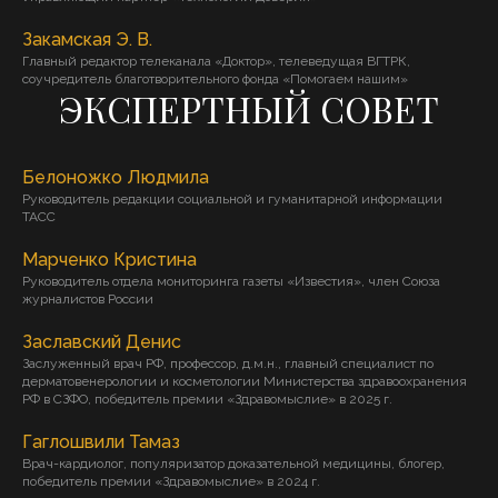
Закамская Э. В.
Главный редактор телеканала «Доктор», телеведущая ВГТРК,
соучредитель благотворительного фонда «Помогаем нашим»
ЭКСПЕРТНЫЙ СОВЕТ
Белоножко Людмила
Руководитель редакции социальной и гуманитарной информации
ТАСС
Марченко Кристина
Руководитель отдела мониторинга газеты «Известия», член Союза
журналистов России
Заславский Денис
Заслуженный врач РФ, профессор, д.м.н., главный специалист по
дерматовенерологии и косметологии Министерства здравоохранения
РФ в СЗФО, победитель премии «Здравомыслие» в 2025 г.
Гаглошвили Тамаз
Врач-кардиолог, популяризатор доказательной медицины, блогер,
победитель премии «Здравомыслие» в 2024 г.