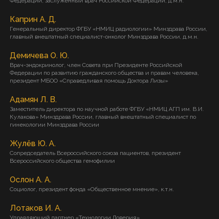
Федерации, заслуженный врач Российской Федерации, д.м.н.
Каприн А. Д.
Генеральный директор ФГБУ «НМИЦ радиологии» Минздрава России,
главный внештатный специалист-онколог Минздрава России, д.м.н.
Демичева О. Ю.
Врач-эндокринолог, член Совета при Президенте Российской
Федерации по развитию гражданского общества и правам человека,
президент МБОО «Справедливая помощь Доктора Лизы»
Адамян Л. В.
Заместитель директора по научной работе ФГБУ «НМИЦ АГП им. В.И.
Кулакова» Минздрава России, главный внештатный специалист по
гинекологии Минздрава России
Жулёв Ю. А.
Сопредседатель Всероссийского союза пациентов, президент
Всероссийского общества гемофилии
Ослон А. А.
Социолог, президент фонда «Общественное мнение», к.т.н.
Лотаков И. А.
Управляющий партнер «Технологии Доверия»